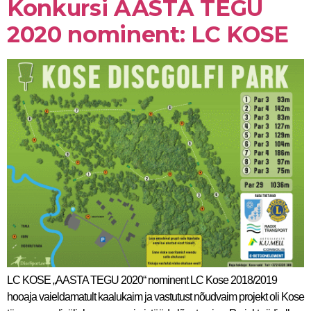
Konkursi AASTA TEGU
2020 nominent: LC KOSE
LC KOSE „AASTA TEGU 2020“ nominent LC Kose 2018/2019
hooaja vaieldamatult kaalukaim ja vastutust nõudvaim projekt oli Kose