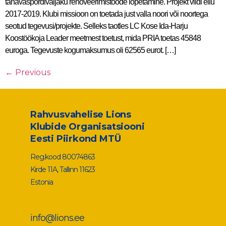
tänavaspordiväljaku renoveerimistööde lõpetamine. Projekt viidi ellu
2017-2019. Klubi missioon on toetada just valla noori või noortega
seotud tegevusi/projekte. Selleks taotles LC Kose Ida-Harju
Koostöökoja Leader meetmest toetust, mida PRIA toetas 45848
euroga. Tegevuste kogumaksumus oli 62565 eurot. […]
←
Previous
Rahvusvahelise Lions
Klubide Organisatsiooni
Eesti Piirkond MTÜ
Reg.kood 80074863
Kirde 11A, Tallinn 11623
Estonia
info@lions.ee