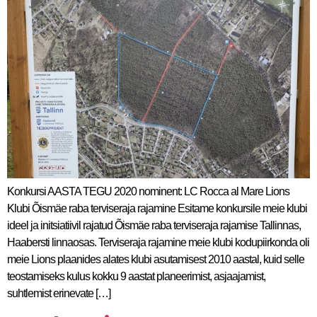
Konkursi AASTA TEGU 2020 nominent: LC Rocca al Mare Lions
Klubi Õismäe raba terviseraja rajamine Esitame konkursile meie klubi
ideel ja initsiatiivil rajatud Õismäe raba terviseraja rajamise Tallinnas,
Haabersti linnaosas. Terviseraja rajamine meie klubi kodupiirkonda oli
meie Lions plaanides alates klubi asutamisest 2010 aastal, kuid selle
teostamiseks kulus kokku 9 aastat planeerimist, asjaajamist,
suhtlemist erinevate […]